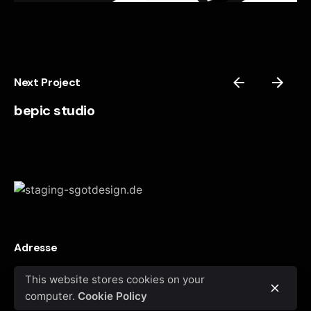
Next Project
bepic studio
Adresse
Sebastian Gotthardt
Köthener Str. 13a
15910
This website stores cookies on your
Krausnick
Germany
computer.
Cookie Policy